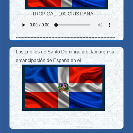
-----------
TROPICAL -100 CRISTIANA
-----------
-------------------------------------------------------------------
Los criollos de Santo Domingo proclamaron su
emancipación de España en el
--
------------------------------------------------
------------------------------