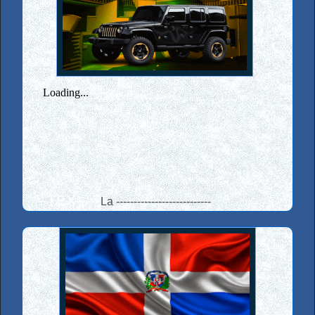
--
--TEX-----
La ---------------------------