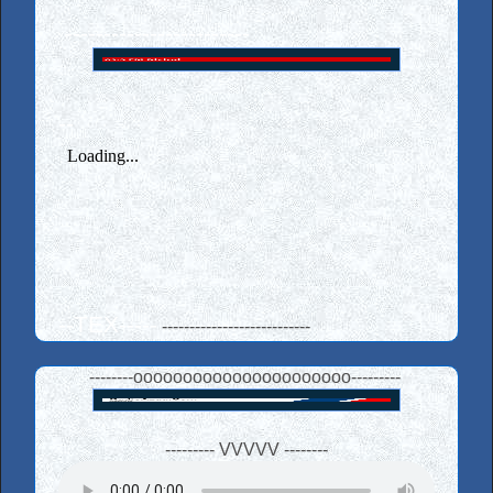
------------------------
--
--TEX-----
---------------------------
--------oooooooooooooooooooooo---------
--------- VVVVV --------