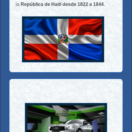
-----
la
República de Haití desde 1822 a 1844
.
-------
--
--------
---------