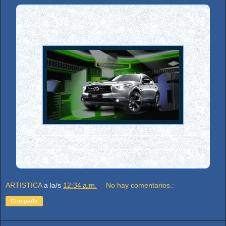
---------
------------------------------------------------
------------------------------------------------
-------------
ARTISTICA
a la/s
12:34 a.m.
No hay comentarios.:
Compartir