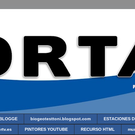
 BLOGGE
biogeotesttoni.blogspot.com
ESTACIONES D
rtv.es
PINTORES YOUTUBE
RECURSO HTML
mur