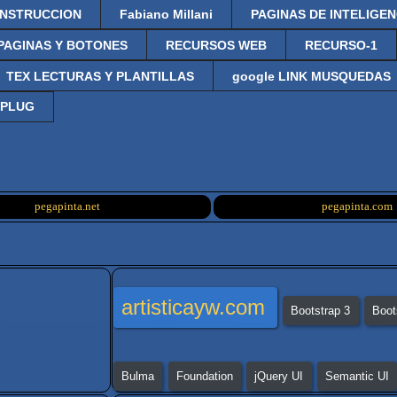
NSTRUCCION
Fabiano Millani
PAGINAS DE INTELIGENC
PAGINAS Y BOTONES
RECURSOS WEB
RECURSO-1
TEX LECTURAS Y PLANTILLAS
google LINK MUSQUEDAS
 PLUG
pegapinta.net
pegapinta.com
artisticayw.com
Bootstrap 3
Boot
Bulma
Foundation
jQuery UI
Semantic UI