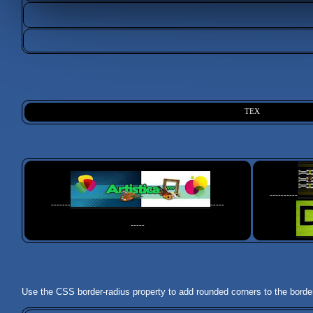
TEX
----------
-------
-----
-----
Use the CSS border-radius property to add rounded corners to the borde