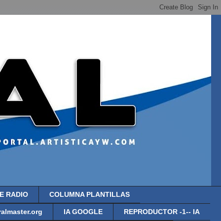
E RADIO
COLUMNA PLANTILLAS
almaster.org
IA GOOGLE
REPRODUCTOR -1-- IA