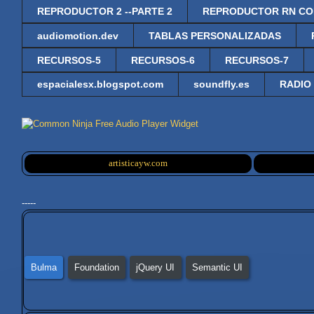
REPRODUCTOR 2 --PARTE 2
REPRODUCTOR RN CO
audiomotion.dev
TABLAS PERSONALIZADAS
RECURSOS-5
RECURSOS-6
RECURSOS-7
espacialesx.blogspot.com
soundfly.es
RADIO
Free Audio Player Widget
artisticayw.com
-----
Bulma
Foundation
jQuery UI
Semantic UI