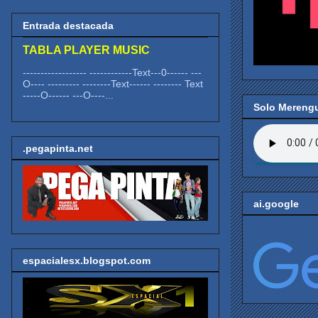
Entrada destacada
TABLA PLAYER MUSIC
------------------ ------------Text---0------ ---
O---- --------- --------Text------ -------- Text
-----O------ ---O----...
Solo Mereng
.pegapinta.net
ai.google
espacialesx.blogspot.com