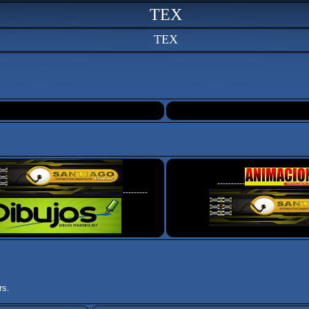
TEX
TEX
----------
---------
rs.