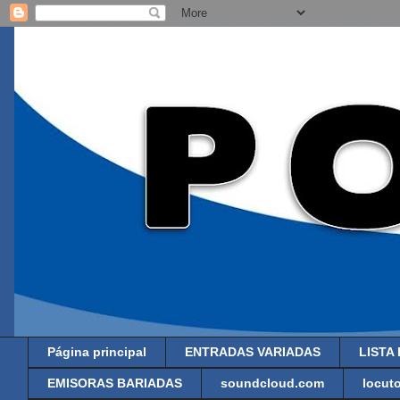
Página principal
ENTRADAS VARIADAS
LISTA
EMISORAS BARIADAS
soundcloud.com
locuto