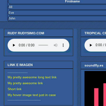
Firstname
Jill
Eve
John
RUDY RUDYSIMO.COM
TROPICAL C
LINK E IMAGEN
soundfly.es
-----------------
My pretty awesome long text link
My pretty awesome link
Short link
My hover image text just in case
----------------------------