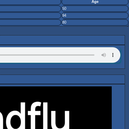
Age
50
94
80