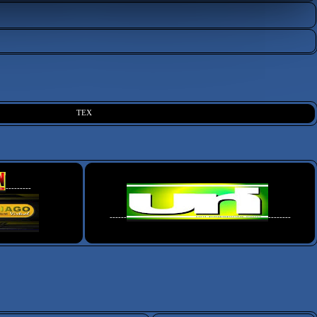
TEX
---------
------
--------