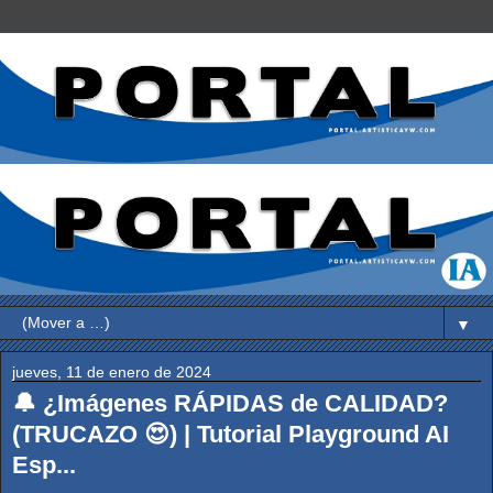
▼
jueves, 11 de enero de 2024
🔔 ¿Imágenes RÁPIDAS de CALIDAD?
(TRUCAZO 😍) | Tutorial Playground AI
Esp...